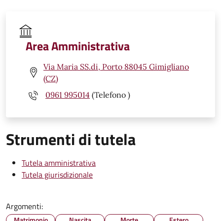
Area Amministrativa
Via Maria SS.di, Porto 88045 Gimigliano
(CZ)
0961 995014
(Telefono )
Strumenti di tutela
Tutela amministrativa
Tutela giurisdizionale
Argomenti:
Matrimonio
Nascita
Morte
Estero