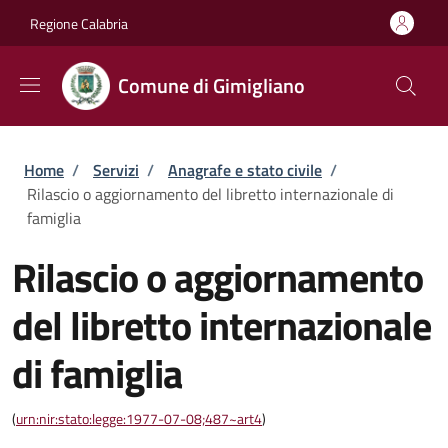
Salta al contenuto principale
Skip to footer content
Regione Calabria
Comune di Gimigliano
Briciole di pane
Home
/
Servizi
/
Anagrafe e stato civile
/
Rilascio o aggiornamento del libretto internazionale di
famiglia
Rilascio o aggiornamento
del libretto internazionale
di famiglia
(
urn:nir:stato:legge:1977-07-08;487~art4
)