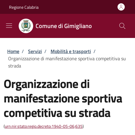
Salta al contenuto principale
Skip to footer content
Regione Calabria
Comune di Gimigliano
Briciole di pane
Home
/
Servizi
/
Mobilità e trasporti
/
Organizzazione di manifestazione sportiva competitiva su
strada
Organizzazione di
manifestazione sportiva
competitiva su strada
(
urn:nir:stato:regio.decreto:1940-05-06;635
)