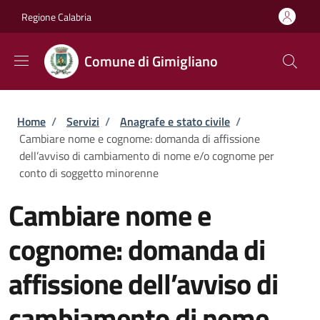
Salta al contenuto principale
Skip to footer content
Regione Calabria
Comune di Gimigliano
Briciole di pane
Home
/
Servizi
/
Anagrafe e stato civile
/
Cambiare nome e cognome: domanda di affissione
dell’avviso di cambiamento di nome e/o cognome per
conto di soggetto minorenne
Cambiare nome e
cognome: domanda di
affissione dell’avviso di
cambiamento di nome