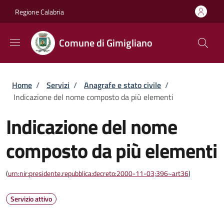
Salta al contenuto principale
Skip to footer content
Regione Calabria
Comune di Gimigliano
Briciole di pane
Home
/
Servizi
/
Anagrafe e stato civile
/
Indicazione del nome composto da più elementi
Indicazione del nome
composto da più elementi
(
urn:nir:presidente.repubblica:decreto:2000-11-03;396~art36
)
Servizio attivo