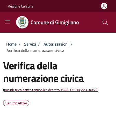
Salta al contenuto principale
Skip to footer content
Regione Calabria
Comune di Gimigliano
Briciole di pane
Home
/
Servizi
/
Autorizzazioni
/
Verifica della numerazione civica
Verifica della
numerazione civica
(
urn:nir:presidente.repubblica:decreto:1989-05-30;223~art43
)
Servizio attivo