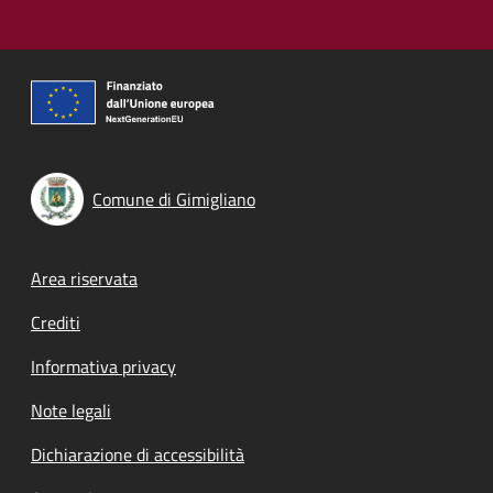
Comune di Gimigliano
Footer menu
Area riservata
Crediti
Informativa privacy
Note legali
Dichiarazione di accessibilità