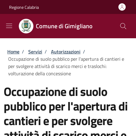
Salta al contenuto principale
Skip to footer content
Regione Calabria
Comune di Gimigliano
Briciole di pane
Home
/
Servizi
/
Autorizzazioni
/
Occupazione di suolo pubblico per l'apertura di cantieri e
per svolgere attività di scarico merci e traslochi:
volturazione della concessione
Occupazione di suolo
pubblico per l'apertura di
cantieri e per svolgere
attività di scarico merci e