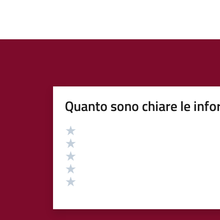
Quanto sono chiare le info
Valutazione
Valuta 5 stelle su 5
Valuta 4 stelle su 5
Valuta 3 stelle su 5
Valuta 2 stelle su 5
Valuta 1 stelle su 5