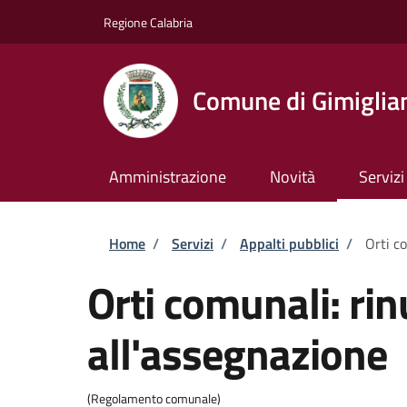
Salta al contenuto principale
Skip to footer content
Regione Calabria
Comune di Gimiglia
Amministrazione
Novità
Servizi
Briciole di pane
Home
/
Servizi
/
Appalti pubblici
/
Orti c
Orti comunali: rin
all'assegnazione
(Regolamento comunale)