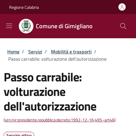
Salta al contenuto principale
Skip to footer content
Regione Calabria
Comune di Gimigliano
Briciole di pane
Home
/
Servizi
/
Mobilità e trasporti
/
Passo carrabile: volturazione dell'autorizzazione
Passo carrabile:
volturazione
dell'autorizzazione
(
urn:nir:presidente.repubblica:decreto:1992-12-16;495~art46
)
Servizio attivo