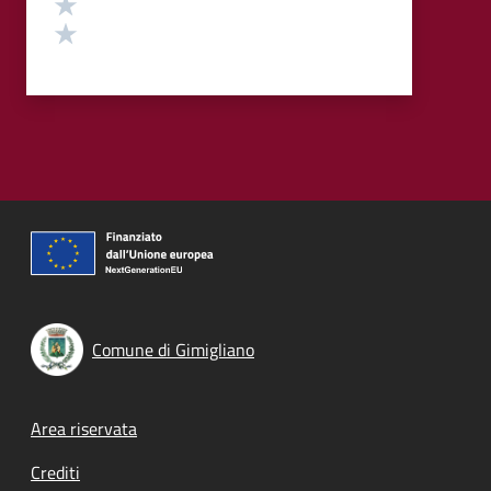
Valuta 2 stelle su 5
Valuta 1 stelle su 5
Comune di Gimigliano
Footer menu
Area riservata
Crediti