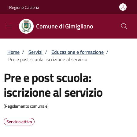
Salta al contenuto principale
Skip to footer content
Regione Calabria
Comune di Gimigliano
Briciole di pane
Home
/
Servizi
/
Educazione e formazione
/
Pre e post scuola: iscrizione al servizio
Pre e post scuola:
iscrizione al servizio
(Regolamento comunale)
Servizio attivo