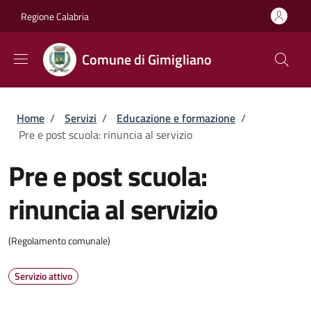
Salta al contenuto principale
Skip to footer content
Regione Calabria
Comune di Gimigliano
Briciole di pane
Home
/
Servizi
/
Educazione e formazione
/
Pre e post scuola: rinuncia al servizio
Pre e post scuola:
rinuncia al servizio
(Regolamento comunale)
Servizio attivo