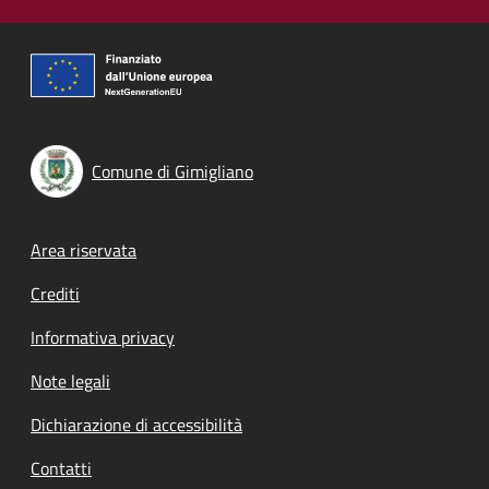
Comune di Gimigliano
Footer menu
Area riservata
Crediti
Informativa privacy
Note legali
Dichiarazione di accessibilità
Contatti