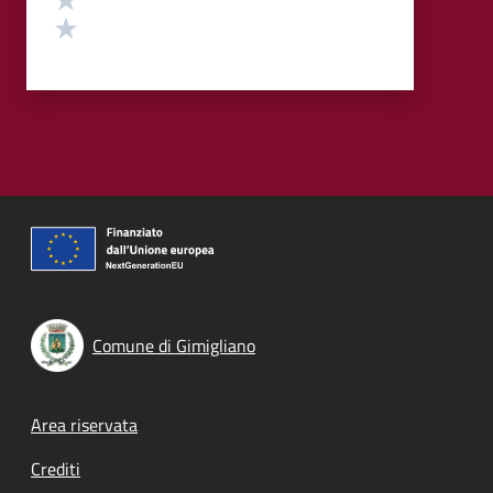
Valuta 1 stelle su 5
Comune di Gimigliano
Footer menu
Area riservata
Crediti