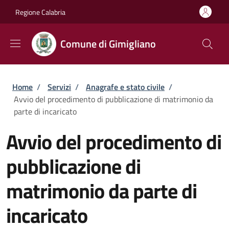
Salta al contenuto principale
Skip to footer content
Regione Calabria
Comune di Gimigliano
Briciole di pane
Home
/
Servizi
/
Anagrafe e stato civile
/
Avvio del procedimento di pubblicazione di matrimonio da
parte di incaricato
Avvio del procedimento di
pubblicazione di
matrimonio da parte di
incaricato