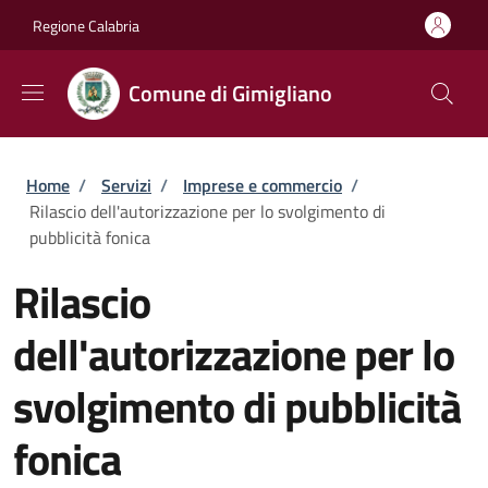
Salta al contenuto principale
Skip to footer content
Regione Calabria
Comune di Gimigliano
Briciole di pane
Home
/
Servizi
/
Imprese e commercio
/
Rilascio dell'autorizzazione per lo svolgimento di
pubblicità fonica
Rilascio
dell'autorizzazione per lo
svolgimento di pubblicità
fonica