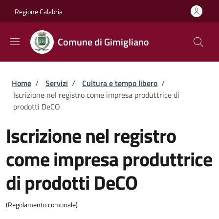
Salta al contenuto principale
Skip to footer content
Regione Calabria
Comune di Gimigliano
Briciole di pane
Home
/
Servizi
/
Cultura e tempo libero
/
Iscrizione nel registro come impresa produttrice di
prodotti DeCO
Iscrizione nel registro
come impresa produttrice
di prodotti DeCO
(Regolamento comunale)