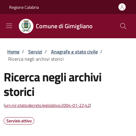
Salta al contenuto principale
Skip to footer content
Regione Calabria
Comune di Gimigliano
Briciole di pane
Home
/
Servizi
/
Anagrafe e stato civile
/
Ricerca negli archivi storici
Ricerca negli archivi
storici
(
urn:nir:stato:decreto.legislativo:2004-01-22;42
)
Servizio attivo