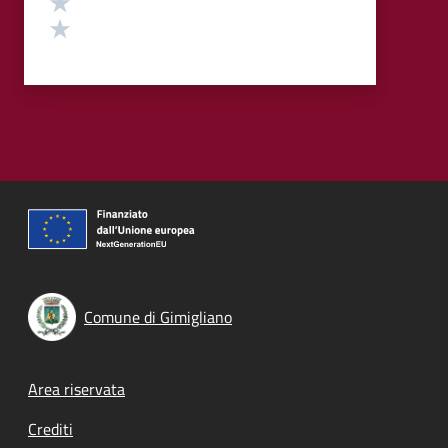
Valuta 1 stelle su 5
Comune di Gimigliano
Footer menu
Area riservata
Crediti