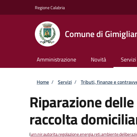
Salta al contenuto principale
Skip to footer content
Regione Calabria
Comune di Gimiglia
Amministrazione
Novità
Servizi
Briciole di pane
Home
/
Servizi
/
Tributi, finanze e contravv
Riparazione delle 
raccolta domicilia
(
urn:nir:autorita.regolazione.energia.reti.ambiente:deliber