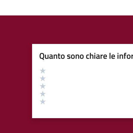
Quanto sono chiare le info
Valutazione
Valuta 5 stelle su 5
Valuta 4 stelle su 5
Valuta 3 stelle su 5
Valuta 2 stelle su 5
Valuta 1 stelle su 5