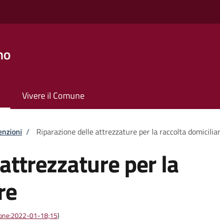
no
Vivere il Comune
enzioni
/
Riparazione delle attrezzature per la raccolta domicilia
attrezzature per la
re
azione:2022-01-18;15
)