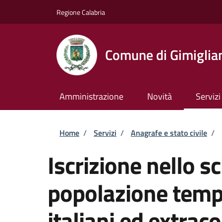
Salta al contenuto principale
Skip to footer content
Regione Calabria
Comune di Gimiglia
Amministrazione
Novità
Servizi
Briciole di pane
Home
/
Servizi
/
Anagrafe e stato civile
/
Iscrizione nello s
popolazione tempo
italiani ed extrac