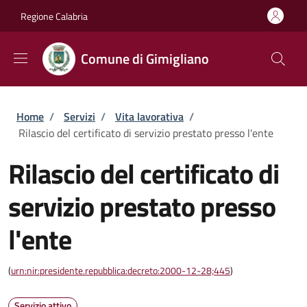
Salta al contenuto principale
Skip to footer content
Regione Calabria
Comune di Gimigliano
Briciole di pane
Home
/
Servizi
/
Vita lavorativa
/
Rilascio del certificato di servizio prestato presso l'ente
Rilascio del certificato di
servizio prestato presso
l'ente
(
urn:nir:presidente.repubblica:decreto:2000-12-28;445
)
Servizio attivo