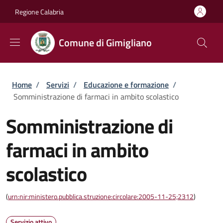
Salta al contenuto principale
Skip to footer content
Regione Calabria
Comune di Gimigliano
Briciole di pane
Home
/
Servizi
/
Educazione e formazione
/
Somministrazione di farmaci in ambito scolastico
Somministrazione di
farmaci in ambito
scolastico
(
urn:nir:ministero.pubblica.struzione:circolare:2005-11-25;2312
)
Servizio attivo