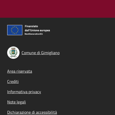
Comune di Gimigliano
Footer menu
Area riservata
Crediti
Informativa privacy
Note legali
Dichiarazione di accessibilità