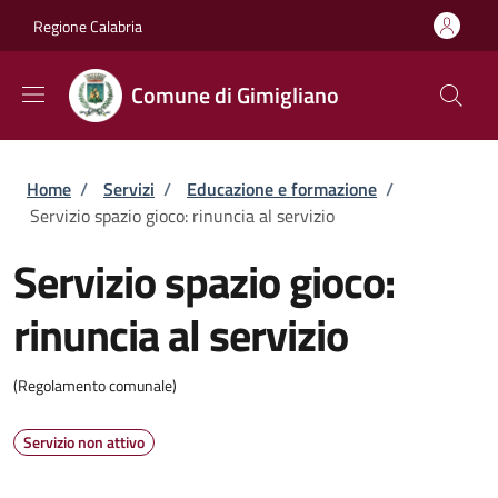
Salta al contenuto principale
Skip to footer content
Regione Calabria
Comune di Gimigliano
Briciole di pane
Home
/
Servizi
/
Educazione e formazione
/
Servizio spazio gioco: rinuncia al servizio
Servizio spazio gioco:
rinuncia al servizio
(Regolamento comunale)
Servizio non attivo