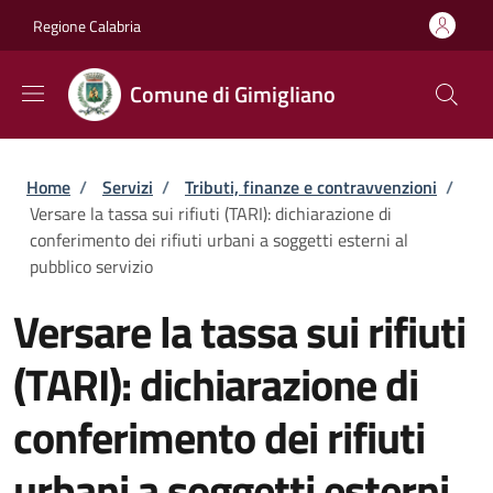
Salta al contenuto principale
Skip to footer content
Regione Calabria
Comune di Gimigliano
Briciole di pane
Home
/
Servizi
/
Tributi, finanze e contravvenzioni
/
Versare la tassa sui rifiuti (TARI): dichiarazione di
conferimento dei rifiuti urbani a soggetti esterni al
pubblico servizio
Versare la tassa sui rifiuti
(TARI): dichiarazione di
conferimento dei rifiuti
urbani a soggetti esterni