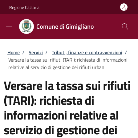
Salta al contenuto principale
Skip to footer content
Regione Calabria
Comune di Gimigliano
Briciole di pane
Home
/
Servizi
/
Tributi, finanze e contravvenzioni
/
Versare la tassa sui rifiuti (TARI): richiesta di informazioni
relative al servizio di gestione dei rifiuti urbani
Versare la tassa sui rifiuti
(TARI): richiesta di
informazioni relative al
servizio di gestione dei