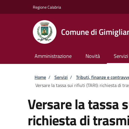
Salta al contenuto principale
Skip to footer content
Regione Calabria
Comune di Gimiglia
Amministrazione
Novità
Servizi
Briciole di pane
Home
/
Servizi
/
Tributi, finanze e contravv
Versare la tassa sui rifiuti (TARI): richiesta di 
Versare la tassa su
richiesta di trasmi