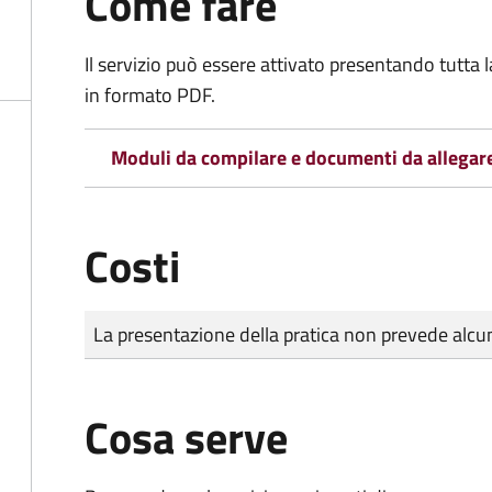
Come fare
Il servizio può essere attivato presentando tutta
in formato PDF.
Moduli da compilare e documenti da allegar
Costi
Tipo di pagamento
Importo
La presentazione della pratica non prevede al
Cosa serve