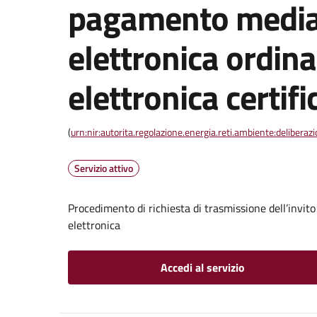
pagamento media
elettronica ordina
elettronica certifi
(
urn:nir:autorita.regolazione.energia.reti.ambiente:deliber
Servizio attivo
Procedimento di richiesta di trasmissione dell’invit
elettronica
Accedi al servizio