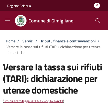
Salta al contenuto principale
Skip to footer content
Regione Calabria
Comune di Gimigliano
Briciole di pane
Home
/
Servizi
/
Tributi, finanze e contravvenzioni
/
Versare la tassa sui rifiuti (TARI): dichiarazione per utenze
domestiche
Versare la tassa sui rifiuti
(TARI): dichiarazione per
utenze domestiche
(
urn:nir:stato:legge:2013-12-27;147~art1
)