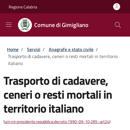
Salta al contenuto principale
Skip to footer content
Regione Calabria
Comune di Gimigliano
Briciole di pane
Home
/
Servizi
/
Anagrafe e stato civile
/
Trasporto di cadavere, ceneri o resti mortali in territorio
italiano
Trasporto di cadavere,
ceneri o resti mortali in
territorio italiano
(
urn:nir:presidente.repubblica:decreto:1990-09-10;285~art24
)