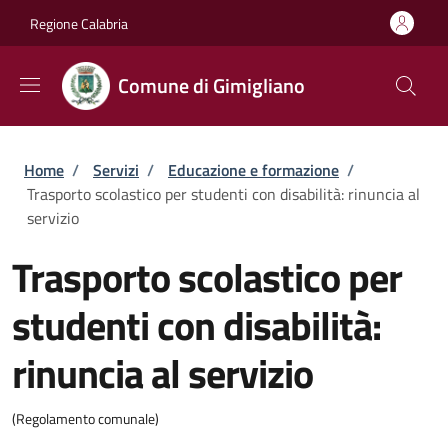
Salta al contenuto principale
Skip to footer content
Regione Calabria
Comune di Gimigliano
Briciole di pane
Home
/
Servizi
/
Educazione e formazione
/
Trasporto scolastico per studenti con disabilità: rinuncia al
servizio
Trasporto scolastico per
studenti con disabilità:
rinuncia al servizio
(Regolamento comunale)