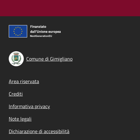
Comune di Gimigliano
Footer menu
Area riservata
Crediti
Informativa privacy
Note legali
Dichiarazione di accessibilità