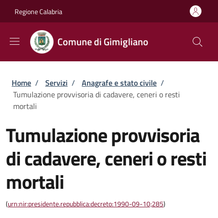
Salta al contenuto principale
Skip to footer content
Regione Calabria
Comune di Gimigliano
Briciole di pane
Home
/
Servizi
/
Anagrafe e stato civile
/
Tumulazione provvisoria di cadavere, ceneri o resti
mortali
Tumulazione provvisoria
di cadavere, ceneri o resti
mortali
(
urn:nir:presidente.repubblica:decreto:1990-09-10;285
)