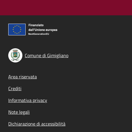
Comune di Gimigliano
Footer menu
Area riservata
Crediti
Informativa privacy
Note legali
Dichiarazione di accessibilità