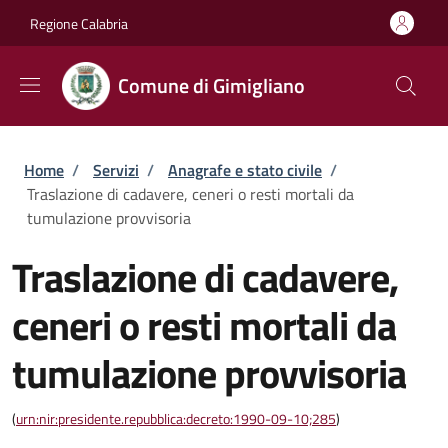
Salta al contenuto principale
Skip to footer content
Regione Calabria
Comune di Gimigliano
Briciole di pane
Home
/
Servizi
/
Anagrafe e stato civile
/
Traslazione di cadavere, ceneri o resti mortali da
tumulazione provvisoria
Traslazione di cadavere,
ceneri o resti mortali da
tumulazione provvisoria
(
urn:nir:presidente.repubblica:decreto:1990-09-10;285
)