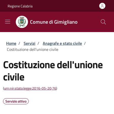
Salta al contenuto principale
Skip to footer content
Regione Calabria
Comune di Gimigliano
Briciole di pane
Home
/
Servizi
/
Anagrafe e stato civile
/
Costituzione dell'unione civile
Costituzione dell'unione
civile
(
urn:nir:stato:legge:2016-05-20;76
)
Servizio attivo