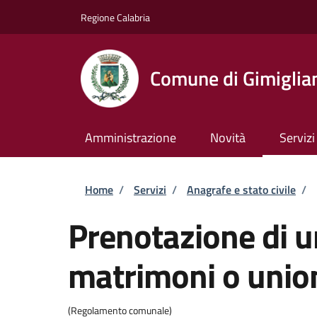
Salta al contenuto principale
Skip to footer content
Regione Calabria
Comune di Gimiglia
Amministrazione
Novità
Servizi
Briciole di pane
Home
/
Servizi
/
Anagrafe e stato civile
/
Prenotazione di u
matrimoni o unioni
(Regolamento comunale)