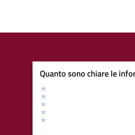
Quanto sono chiare le info
Valutazione
Valuta 5 stelle su 5
Valuta 4 stelle su 5
Valuta 3 stelle su 5
Valuta 2 stelle su 5
Valuta 1 stelle su 5