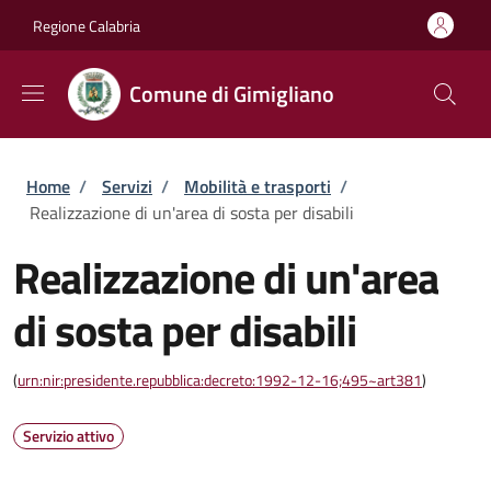
Salta al contenuto principale
Skip to footer content
Regione Calabria
Comune di Gimigliano
Briciole di pane
Home
/
Servizi
/
Mobilità e trasporti
/
Realizzazione di un'area di sosta per disabili
Realizzazione di un'area
di sosta per disabili
(
urn:nir:presidente.repubblica:decreto:1992-12-16;495~art381
)
Servizio attivo