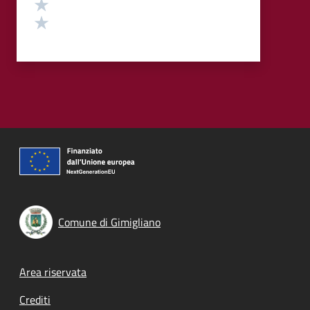
Valuta 2 stelle su 5
Valuta 1 stelle su 5
Comune di Gimigliano
Footer menu
Area riservata
Crediti