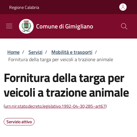
Salta al contenuto principale
Skip to footer content
Regione Calabria
Comune di Gimigliano
Briciole di pane
Home
/
Servizi
/
Mobilità e trasporti
/
Fornitura della targa per veicoli a trazione animale
Fornitura della targa per
veicoli a trazione animale
(
urn:nir:stato:decreto.legislativo:1992-04-30;285~art67
)
Servizio attivo