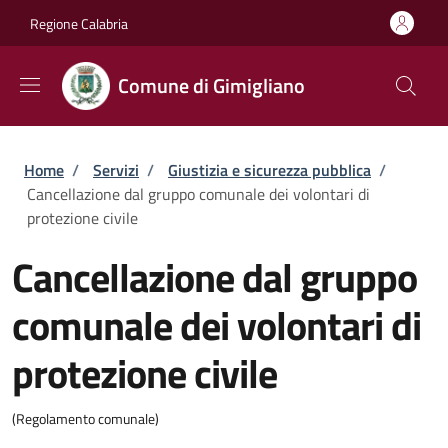
Salta al contenuto principale
Skip to footer content
Regione Calabria
Comune di Gimigliano
Briciole di pane
Home
/
Servizi
/
Giustizia e sicurezza pubblica
/
Cancellazione dal gruppo comunale dei volontari di
protezione civile
Cancellazione dal gruppo
comunale dei volontari di
protezione civile
(Regolamento comunale)