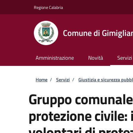
Salta al contenuto principale
Skip to footer content
Regione Calabria
Comune di Gimiglia
Amministrazione
Novità
Servizi
Briciole di pane
Home
/
Servizi
/
Giustizia e sicurezza pubbl
Gruppo comunale d
protezione civile:
volontari di prote