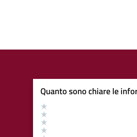
Quanto sono chiare le info
Valutazione
Valuta 5 stelle su 5
Valuta 4 stelle su 5
Valuta 3 stelle su 5
Valuta 2 stelle su 5