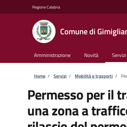
Salta al contenuto principale
Skip to footer content
Regione Calabria
Comune di Gimiglia
Amministrazione
Novità
Servizi
Briciole di pane
Home
/
Servizi
/
Mobilità e trasporti
/
Per
Permesso per il tr
una zona a traffic
rilascio del per