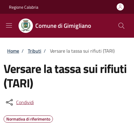
Salta al contenuto principale
Skip to footer content
Regione Calabria
Comune di Gimigliano
Briciole di pane
Home
/
Tributi
/
Versare la tassa sui rifiuti (TARI)
Versare la tassa sui rifiuti
(TARI)
Condividi
Normativa di riferimento