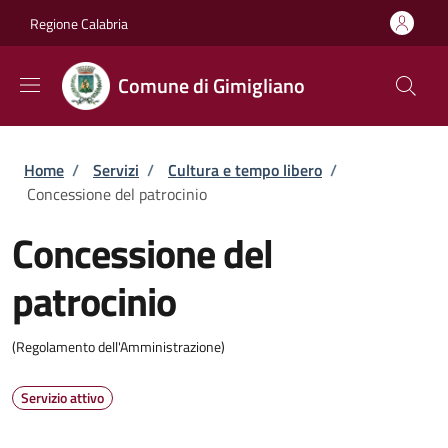
Salta al contenuto principale
Skip to footer content
Regione Calabria
Comune di Gimigliano
Briciole di pane
Home
/
Servizi
/
Cultura e tempo libero
/
Concessione del patrocinio
Concessione del
patrocinio
(Regolamento dell'Amministrazione)
Servizio attivo