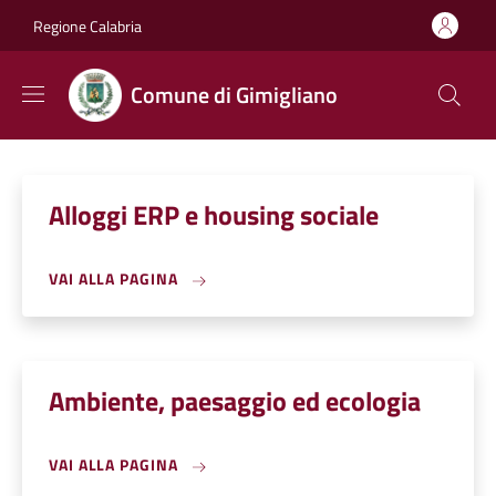
Salta al contenuto principale
Skip to footer content
Regione Calabria
Comune di Gimigliano
Alloggi ERP e housing sociale
VAI ALLA PAGINA
Ambiente, paesaggio ed ecologia
VAI ALLA PAGINA